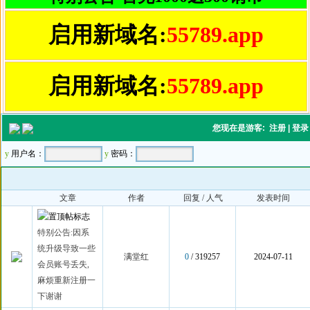
启用
新域名:
55789.app
启用
新域名:
55789.app
您现在是游客:
注册
|
登录
y
用户名：
y
密码：
文章
作者
回复 / 人气
发表时间
特别公告:因系
统升级导致一些
满堂红
0
/ 319257
2024-07-11
会员账号丢失,
麻烦重新注册一
下谢谢