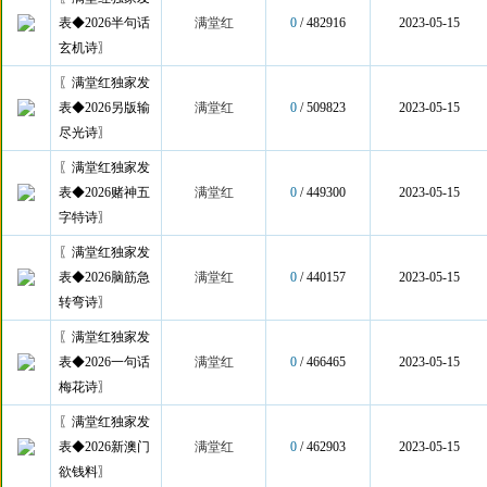
表◆2026半句话
满堂红
0
/ 482916
2023-05-15
玄机诗〗
〖满堂红独家发
表◆2026另版输
满堂红
0
/ 509823
2023-05-15
尽光诗〗
〖满堂红独家发
表◆2026赌神五
满堂红
0
/ 449300
2023-05-15
字特诗〗
〖满堂红独家发
表◆2026脑筋急
满堂红
0
/ 440157
2023-05-15
转弯诗〗
〖满堂红独家发
表◆2026一句话
满堂红
0
/ 466465
2023-05-15
梅花诗〗
〖满堂红独家发
表◆2026新澳门
满堂红
0
/ 462903
2023-05-15
欲钱料〗