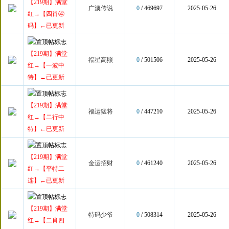
【219期】满堂
广澳传说
0
/ 469697
2025-05-26
红→【四肖④
码】←已更新
【219期】满堂
福星高照
0
/ 501506
2025-05-26
红→【一波中
特】←已更新
【219期】满堂
福运猛将
0
/ 447210
2025-05-26
红→【二行中
特】←已更新
【219期】满堂
金运招财
0
/ 461240
2025-05-26
红→【平特二
连】←已更新
【219期】满堂
特码少爷
0
/ 508314
2025-05-26
红→【二肖四