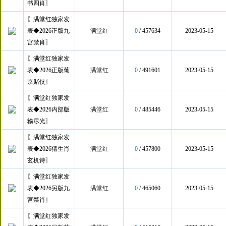
书四肖〗
〖满堂红独家发
表◆2026正版九
满堂红
0
/ 457634
2023-05-15
宫禁肖〗
〖满堂红独家发
表◆2026正版葡
满堂红
0
/ 491601
2023-05-15
京赌侠〗
〖满堂红独家发
表◆2026内部版
满堂红
0
/ 485446
2023-05-15
输尽光〗
〖满堂红独家发
表◆2026猜生肖
满堂红
0
/ 457800
2023-05-15
玄机诗〗
〖满堂红独家发
表◆2026另版九
满堂红
0
/ 465060
2023-05-15
宫禁肖〗
〖满堂红独家发