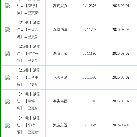
红→【家野中
高高兴兴
0
/ 12876
2026-08-01
特】←已更新
【219期】满堂
红→【三肖六
爆特内幕
0
/ 11707
2026-08-02
码】←已更新
【219期】满堂
红→【平特一
珠博大帝
0
/ 11180
2026-08-02
肖】←已更新
【219期】满堂
红→【三肖中
花落入梦
0
/ 11570
2026-08-02
特】←已更新
【219期】满堂
红→【平特一
牛头马面
0
/ 11218
2026-08-02
肖】←已更新
【219期】满堂
红→【平特一
流连忘返
0
/ 11126
2026-08-02
尾】←已更新