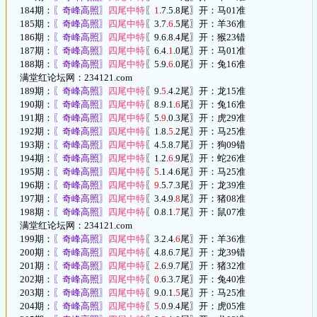
184期：
〖奇峰高照〗
四尾中特
〖
1
.7.5.8尾〗开：马01准
185期：
〖奇峰高照〗
四尾中特
〖3.7.
6
.5尾〗开：羊36准
186期：
〖奇峰高照〗
四尾中特
〖9.6.8.4尾〗开：猴23错
187期：
〖奇峰高照〗
四尾中特
〖6.4.
1
.0尾〗开：马01准
188期：
〖奇峰高照〗
四尾中特
〖5.9.
6
.0尾〗开：兔16准
满堂红论坛网：234121.com
189期：
〖奇峰高照〗
四尾中特
〖9.
5
.4.2尾〗开：龙15准
190期：
〖奇峰高照〗
四尾中特
〖8.9.1.
6
尾〗开：兔16准
191期：
〖奇峰高照〗
四尾中特
〖5.
9
.0.3尾〗开：虎29准
192期：
〖奇峰高照〗
四尾中特
〖1.8.
5
.2尾〗开：马25准
193期：
〖奇峰高照〗
四尾中特
〖4.5.8.7尾〗开：狗09错
194期：
〖奇峰高照〗
四尾中特
〖1.2.
6
.9尾〗开：蛇26准
195期：
〖奇峰高照〗
四尾中特
〖
5
.1.4.6尾〗开：马25准
196期：
〖奇峰高照〗
四尾中特
〖
9
.5.7.3尾〗开：龙39准
197期：
〖奇峰高照〗
四尾中特
〖3.4.9.
8
尾〗开：猪08准
198期：
〖奇峰高照〗
四尾中特
〖0.8.1.
7
尾〗开：鼠07准
满堂红论坛网：234121.com
199期：
〖奇峰高照〗
四尾中特
〖3.2.4.
6
尾〗开：羊36准
200期：
〖奇峰高照〗
四尾中特
〖4.8.6.7尾〗开：龙39错
201期：
〖奇峰高照〗
四尾中特
〖
2
.6.9.7尾〗开：猪32准
202期：
〖奇峰高照〗
四尾中特
〖
0
.6.3.7尾〗开：兔40准
203期：
〖奇峰高照〗
四尾中特
〖9.0.1.
5
尾〗开：马25准
204期：
〖奇峰高照〗
四尾中特
〖
5
.0.9.4尾〗开：虎05准