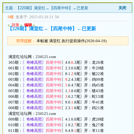
主题 :
【220期】满堂红→【四尾中特】←已更新
关闭
0楼
发表于: 2025-05-26 21:58
u
回复
u
编辑
u
【220期】满堂红→【四尾中特】←已更新
管理提醒：
本帖被 满堂红 执行提前操作(2026-04-19)
满堂红论坛网：234121.com
365期：
〖奇峰高照〗
四尾中特
〖4.0.
6
.3尾〗开：龙26准
001期：
〖奇峰高照〗
四尾中特
〖2.3.0.6尾〗开：牛29错
002期：
〖奇峰高照〗
四尾中特
〖8.1.
2
.9尾〗开：猴22准
003期：
〖奇峰高照〗
四尾中特
〖
9
.2.4.3尾〗开：鸡09准
004期：
〖奇峰高照〗
四尾中特
〖
5
.6.4.7尾〗开：鸡45准
005期：
〖奇峰高照〗
四尾中特
〖1.
3
.8.6尾〗开：猪43准
006期：
〖奇峰高照〗
四尾中特
〖
3
.6.2.7尾〗开：蛇13准
007期：
〖奇峰高照〗
四尾中特
〖9.0.
1
.8尾〗开：牛41准
008期：
〖奇峰高照〗
四尾中特
〖2.3.
1
.8尾〗开：鸡21准
满堂红论坛网：234121.com
009期：
〖奇峰高照〗
四尾中特
〖4.1.6.0尾〗开：虎28错
010期：
〖奇峰高照〗
四尾中特
〖1.9.2.
7
尾〗开：兔27准
011期：
〖奇峰高照〗
四尾中特
〖0.4.9.
1
尾〗开：羊11准