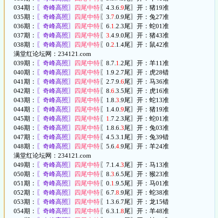
034期：
〖奇峰高照〗
四尾中特
〖4.3.6.
9
尾〗开：猪19准
035期：
〖奇峰高照〗
四尾中特
〖3.
7
.0.9尾〗开：兔27准
036期：
〖奇峰高照〗
四尾中特
〖6.
1
.2.3尾〗开：蛇01准
037期：
〖奇峰高照〗
四尾中特
〖
3
.4.9.0尾〗开：猪43准
038期：
〖奇峰高照〗
四尾中特
〖0.
2
.1.4尾〗开：鼠42准
满堂红论坛网：234121.com
039期：
〖奇峰高照〗
四尾中特
〖8.7.
1
.2尾〗开：羊11准
040期：
〖奇峰高照〗
四尾中特
〖1.9.2.7尾〗开：虎28错
041期：
〖奇峰高照〗
四尾中特
〖2.7.9.
6
尾〗开：马36准
042期：
〖奇峰高照〗
四尾中特
〖8.
6
.3.5尾〗开：虎16准
043期：
〖奇峰高照〗
四尾中特
〖1.8.
3
.9尾〗开：蛇13准
044期：
〖奇峰高照〗
四尾中特
〖1.4.0.
9
尾〗开：猪19准
045期：
〖奇峰高照〗
四尾中特
〖
1
.7.2.3尾〗开：蛇01准
046期：
〖奇峰高照〗
四尾中特
〖1.8.6.
3
尾〗开：兔03准
047期：
〖奇峰高照〗
四尾中特
〖4.5.3.1尾〗开：兔39错
048期：
〖奇峰高照〗
四尾中特
〖5.6.
4
.9尾〗开：羊24准
满堂红论坛网：234121.com
049期：
〖奇峰高照〗
四尾中特
〖7.1.4.
3
尾〗开：马13准
050期：
〖奇峰高照〗
四尾中特
〖8.
3
.6.5尾〗开：猴23准
051期：
〖奇峰高照〗
四尾中特
〖0.
1
.9.5尾〗开：马01准
052期：
〖奇峰高照〗
四尾中特
〖6.7.
8
.9尾〗开：蛇38准
053期：
〖奇峰高照〗
四尾中特
〖1.3.6.7尾〗开：龙15错
054期：
〖奇峰高照〗
四尾中特
〖6.3.1.
8
尾〗开：羊48准