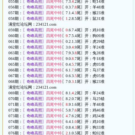
055期：
〖奇峰高照〗
四尾中特
〖7.3.
4
.2尾〗开：蛇14准
056期：
〖奇峰高照〗
四尾中特
〖0.3.7.
8
尾〗开：羊48准
057期：
〖奇峰高照〗
四尾中特
〖7.1.4.
3
尾〗开：猴23准
058期：
〖奇峰高照〗
四尾中特
〖
1
.2.8.5尾〗开：鼠31准
满堂红论坛网：234121.com
059期：
〖奇峰高照〗
四尾中特
〖
0
.6.7.4尾〗开：鸡10准
060期：
〖奇峰高照〗
四尾中特
〖
9
.7.5.4尾〗开：狗09准
061期：
〖奇峰高照〗
四尾中特
〖0.2.1.3尾〗开：虎29错
062期：
〖奇峰高照〗
四尾中特
〖3.0.
4
.9尾〗开：羊24准
063期：
〖奇峰高照〗
四尾中特
〖7.9.3.
8
尾〗开：兔28准
064期：
〖奇峰高照〗
四尾中特
〖9.0.
8
.7尾〗开：牛18准
065期：
〖奇峰高照〗
四尾中特
〖0.4.
5
.7尾〗开：虎05准
066期：
〖奇峰高照〗
四尾中特
〖6.1.
7
.9尾〗开：马37准
067期：
〖奇峰高照〗
四尾中特
〖0.6.3.
5
尾〗开：虎05准
068期：
〖奇峰高照〗
四尾中特
〖7.0.
3
.1尾〗开：猴23准
满堂红论坛网：234121.com
069期：
〖奇峰高照〗
四尾中特
〖8.1.
4
.2尾〗开：羊24准
070期：
〖奇峰高照〗
四尾中特
〖8.2.0.7尾〗开：马25错
071期：
〖奇峰高照〗
四尾中特
〖
8
.9.1.6尾〗开：羊48准
072期：
〖奇峰高照〗
四尾中特
〖5.8.7.
6
尾〗开：鸡46准
073期：
〖奇峰高照〗
四尾中特
〖
4
.7.6.2尾〗开：鸡34准
074期：
〖奇峰高照〗
四尾中特
〖6.4.1.
0
尾〗开：鸡10准
075期：
〖奇峰高照〗
四尾中特
〖0.8.4.
3
尾〗开：狗33准
076期：
〖奇峰高照〗
四尾中特
〖
2
.1.0.5尾〗开：蛇02准