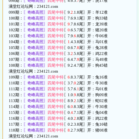
098期：
〖奇峰高照〗
四尾中特
〖4.6.5.
7
尾〗开：虎17准
满堂红论坛网：234121.com
099期：
〖奇峰高照〗
四尾中特
〖9.
2
.1.8尾〗开：羊12准
100期：
〖奇峰高照〗
四尾中特
〖7.6.9.1尾〗开：狗33错
101期：
〖奇峰高照〗
四尾中特
〖
9
.7.8.6尾〗开：龙39准
102期：
〖奇峰高照〗
四尾中特
〖
0
.6.5.7尾〗开：猪20准
103期：
〖奇峰高照〗
四尾中特
〖7.9.
6
.8尾〗开：牛06准
104期：
〖奇峰高照〗
四尾中特
〖
1
.4.3.8尾〗开：马01准
105期：
〖奇峰高照〗
四尾中特
〖0.6.7.
8
尾〗开：兔28准
106期：
〖奇峰高照〗
四尾中特
〖3.
2
.5.8尾〗开：鸡22准
107期：
〖奇峰高照〗
四尾中特
〖6.4.7.
9
尾〗开：马49准
108期：
〖奇峰高照〗
四尾中特
〖9.2.4.7尾〗开：狗45错
满堂红论坛网：234121.com
109期：
〖奇峰高照〗
四尾中特
〖
6
.8.3.7尾〗开：兔16准
110期：
〖奇峰高照〗
四尾中特
〖3.7.
0
.2尾〗开：牛30准
111期：
〖奇峰高照〗
四尾中特
〖5.7.6.
1
尾〗开：马01准
112期：
〖奇峰高照〗
四尾中特
〖1.0.
9
.8尾〗开：狗09准
113期：
〖奇峰高照〗
四尾中特
〖8.9.
2
.1尾〗开：蛇02准
114期：
〖奇峰高照〗
四尾中特
〖6.
0
.8.3尾〗开：牛30准
115期：
〖奇峰高照〗
四尾中特
〖0.
4
.7.1尾〗开：兔04准
116期：
〖奇峰高照〗
四尾中特
〖4.0.
2
.8尾〗开：鸡22准
117期：
〖奇峰高照〗
四尾中特
〖0.2.3.8尾〗开：兔16错
118期：
〖奇峰高照〗
四尾中特
〖
8
.2.7.9尾〗开：猪08准
满堂红论坛网：234121.com