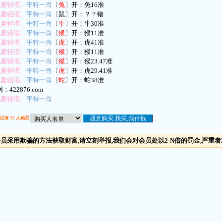
浅夏轻唱〕
平特一肖
〔
兔
〕开：兔16准
浅夏轻唱〕
平特一肖
〔鼠〕开：？？错
浅夏轻唱〕
平特一肖
〔
牛
〕开：牛30准
浅夏轻唱〕
平特一肖
〔
猴
〕开：猴11准
浅夏轻唱〕
平特一肖
〔
虎
〕开：虎41准
浅夏轻唱〕
平特一肖
〔
猴
〕开：猴11准
浅夏轻唱〕
平特一肖
〔
猴
〕开：猴23.47准
浅夏轻唱〕
平特一肖
〔
虎
〕开：虎29.41准
浅夏轻唱〕
平特一肖
〔
蛇
〕开：蛇38准
422876.com
浅夏轻唱〕
平特一肖
,已有 15 人购买
员采用欺骗的方法获取财富,请立刻举报,我们会对会员处以2-N倍的罚金,严重者封