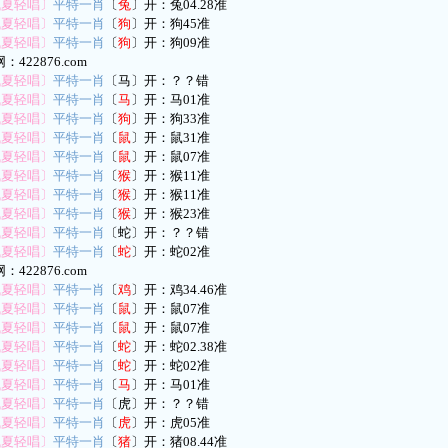
浅夏轻唱〕
平特一肖
〔
兔
〕开：兔04.28准
浅夏轻唱〕
平特一肖
〔
狗
〕开：狗45准
浅夏轻唱〕
平特一肖
〔
狗
〕开：狗09准
422876.com
浅夏轻唱〕
平特一肖
〔马〕开：？？错
浅夏轻唱〕
平特一肖
〔
马
〕开：马01准
浅夏轻唱〕
平特一肖
〔
狗
〕开：狗33准
浅夏轻唱〕
平特一肖
〔
鼠
〕开：鼠31准
浅夏轻唱〕
平特一肖
〔
鼠
〕开：鼠07准
浅夏轻唱〕
平特一肖
〔
猴
〕开：猴11准
浅夏轻唱〕
平特一肖
〔
猴
〕开：猴11准
浅夏轻唱〕
平特一肖
〔
猴
〕开：猴23准
浅夏轻唱〕
平特一肖
〔蛇〕开：？？错
浅夏轻唱〕
平特一肖
〔
蛇
〕开：蛇02准
422876.com
浅夏轻唱〕
平特一肖
〔
鸡
〕开：鸡34.46准
浅夏轻唱〕
平特一肖
〔
鼠
〕开：鼠07准
浅夏轻唱〕
平特一肖
〔
鼠
〕开：鼠07准
浅夏轻唱〕
平特一肖
〔
蛇
〕开：蛇02.38准
浅夏轻唱〕
平特一肖
〔
蛇
〕开：蛇02准
浅夏轻唱〕
平特一肖
〔
马
〕开：马01准
浅夏轻唱〕
平特一肖
〔虎〕开：？？错
浅夏轻唱〕
平特一肖
〔
虎
〕开：虎05准
浅夏轻唱〕
平特一肖
〔
猪
〕开：猪08.44准