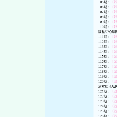
105期：
〔
106期：
〔
107期：
〔
108期：
〔
109期：
〔
110期：
〔
满堂红论坛网：
111期：
〔
112期：
〔
113期：
〔
114期：
〔
115期：
〔
116期：
〔
117期：
〔
118期：
〔
119期：
〔
120期：
〔
满堂红论坛网：
121期：
〔
122期：
〔
123期：
〔
124期：
〔
125期：
〔
126期：
〔