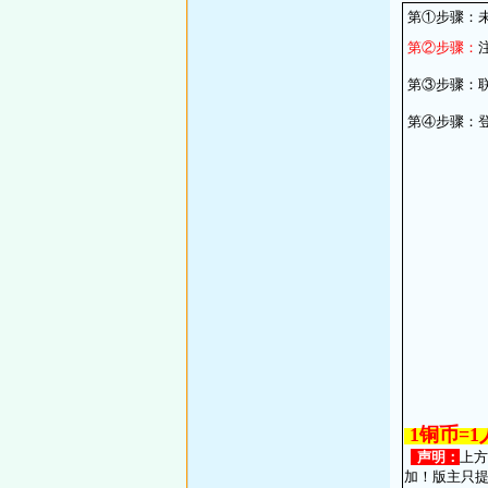
第①步骤：
第②步骤：
第③步骤：
第④步骤：
1铜币=1
声明：
上方
加！版主只提