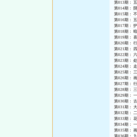
第013期： 
第014期： 阴
第015期： 不
第016期： 五
第017期： 护
第018期： 暗
第019期： 
第020期： 
第021期： 四
第022期： 六
第023期： 处
第024期： 走
第025期： 三
第026期： 
第027期： 
第028期： 三
第029期： 
第030期： 古
第031期： 
第032期： 二
第033期： 花
第034期： 
第035期： 
第036期： 九