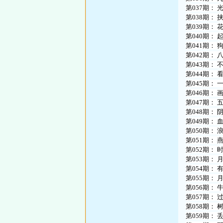
第037期： 
第038期： 
第039期： 花
第040期： 
第041期： 
第042期： 八
第043期： 
第044期： 看
第045期： 一
第046期： 
第047期： 五
第048期： 阴
第049期： 
第050期： 
第051期： 燕
第052期： 时
第053期： 月
第054期： 
第055期： 月
第056期： 
第057期： 
第058期： 
第059期： 