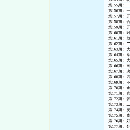
第155期： 一
第156期： 一
第157期： 开
第158期： 合
第159期： 开
第160期： 
第161期： 
第162期： 二
第163期： 大
第164期： 
第165期： 
第166期： 
第167期： 
第168期： 
第169期： 不
第170期： 
第171期： 喜
第172期： 
第173期： 二
第174期： 灵
第175期： 
第176期： 
第177期： 处