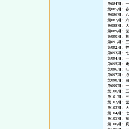
第084期： 
第085期： 
第086期： 
第087期： 
第088期： 大
第089期： 世
第090期： 机
第091期： 三
第092期： 捍
第093期： 七
第094期： 一
第095期： 走
第096期： 旺
第097期： 
第098期： 白
第099期： 一
第100期： 五
第101期： 三
第102期： 世
第103期： 天
第104期： 
第105期： 
第106期： 