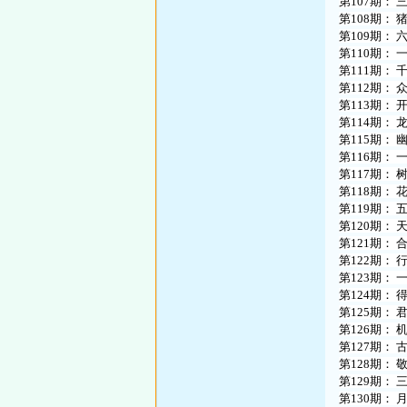
第107期： 三
第108期： 猪
第109期： 六
第110期： 
第111期： 
第112期： 
第113期： 开
第114期： 龙
第115期： 幽
第116期： 一
第117期： 树
第118期： 花
第119期： 五
第120期： 天
第121期： 合
第122期： 
第123期： 一
第124期： 
第125期： 
第126期： 机
第127期： 古
第128期： 
第129期： 三
第130期： 月