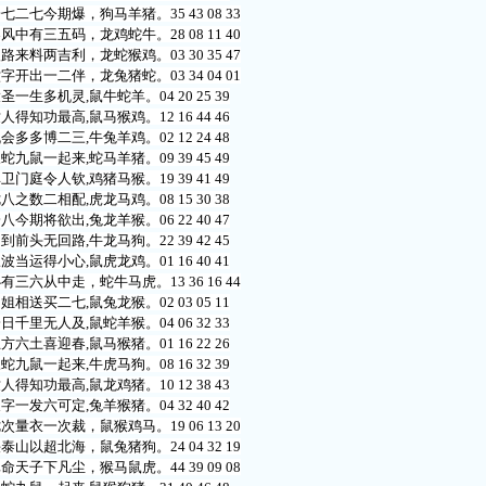
一七二七今期爆，狗马羊猪。35 43 08 33
春风中有三五码，龙鸡蛇牛。28 08 11 40
八路来料两吉利，龙蛇猴鸡。03 30 35 47
六字开出一二伴，龙兔猪蛇。03 34 04 01
圣一生多机灵,鼠牛蛇羊。04 20 25 39
人得知功最高,鼠马猴鸡。12 16 44 46
会多多博二三,牛兔羊鸡。02 12 24 48
蛇九鼠一起来,蛇马羊猪。09 39 45 49
卫门庭令人钦,鸡猪马猴。19 39 41 49
八之数二相配,虎龙马鸡。08 15 30 38
八今期将欲出,兔龙羊猴。06 22 40 47
到前头无回路,牛龙马狗。22 39 42 45
波当运得小心,鼠虎龙鸡。01 16 40 41
必有三六从中走，蛇牛马虎。13 36 16 44
姐相送买二七,鼠兔龙猴。02 03 05 11
日千里无人及,鼠蛇羊猴。04 06 32 33
方六土喜迎春,鼠马猴猪。01 16 22 26
蛇九鼠一起来,牛虎马狗。08 16 32 39
人得知功最高,鼠龙鸡猪。10 12 38 43
字一发六可定,兔羊猴猪。04 32 40 42
七次量衣一次裁，鼠猴鸡马。19 06 13 20
挟泰山以超北海，鼠兔猪狗。24 04 32 19
真命天子下凡尘，猴马鼠虎。44 39 09 08