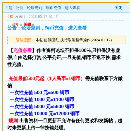
主题 :
公告：论坛规则，铜币充值，进入查看
关闭
0楼
发表于: 2023-05-17 10:47
u
回复
u
编辑
u
公告：论坛规则，铜币充值，进入查看
管理提醒：
本帖被 满堂红 执行取消精华操作(2024-01-17)
【
充值必看
】作者资料论坛不担保100%,只担保没有虚
假,自由选择打赏,公平公正,一旦充值,铜币不退不换,需求
性充值。
充值最低500元起（1人民币=1铜币）
需充值联系下方微
信
一次性充值 500 元=500 铜币
一次性充值 1000 元=1100 铜币
一次性充值 5000 元=5600 铜币
一次性充值 10000 元=12000 铜币
规则
:出售资料一旦更新不允许有任何更改和发新帖，超
时未更新上传一律按错处理。