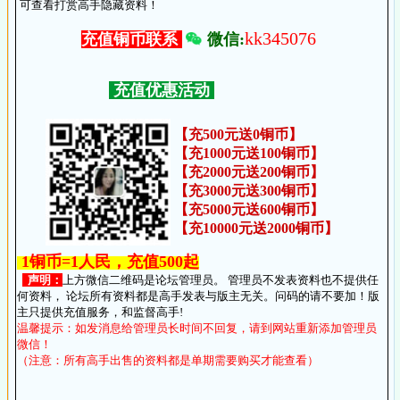
可查看打赏高手隐藏资料！
kk345076
微信:
充值铜币联系
充值优惠活动
【充500元送0铜币】
【充1000元送100铜币】
【充2000元送200铜币】
【充3000元送300铜币】
【充5000元送600铜币】
【充10000元送2000铜币】
1铜币=1人民，充值500起
声明：
上方微信二维码是论坛管理员。 管理员不发表资料也不提供任
何资料， 论坛所有资料都是高手发表与版主无关。问码的请不要加！版
主只提供充值服务，和监督高手!
温馨提示：如发消息给管理员长时间不回复，请到网站重新添加管理员
微信！
（注意：所有高手出售的资料都是单期需要购买才能查看）