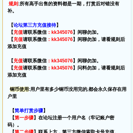
规则
:所有高手出售的资料都是一期，打赏后对错没有
补。
【
论坛第三方充值接待
】
【
充值
请联系微信
：kk345076
】闲聊勿加。
【
充值
请联系微信
：kk345076
】闲聊勿加，请看规则后
添加充值
【
充值
请联系微信
：kk345076
】闲聊勿加。
【
充值
请联系微信
：kk345076
】问料勿加，请看规则后
添加充值
铜币使用
:用户里有多少铜币没用完的,都会永久保存在用
户里
【
简单打赏步骤
】
【
第一步骤
】在论坛注册一个用户名（牢记账户密
码）。
【
第二步骤
】联系上方，第三方微信索取卡号充值。