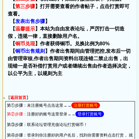
【
第三步骤
】打开需要查看的作者帖子，点击打赏即可
查看。
【
发表出售步骤
】
【
温馨提示
】本站为自由发表论坛，严厉打击一切造
假，违规一律，直接删除用户名。
【
铜币兑现
】作者获得铜币。兑换比例为80%
【
铜币出售规则
】作者出售期间由管理把控,发布后一切
由管理审核,作者出售期间资料出现连错二禁止出售，出
现错一是否补偿打赏用户或者继续出售由作者选择决定，
以公平为主，以规则为主
u
【
返回首页
】
第①步骤：
未注册账号点击这里→→
注册打赏账号
第②步骤：
注册好的账号这里登录→→
登录打赏账号
第③步骤：
联系论坛管理充值论坛打赏铜币！
第④步骤：
登录到你注册好的用户名后，找到你需要资料点击打赏， 就