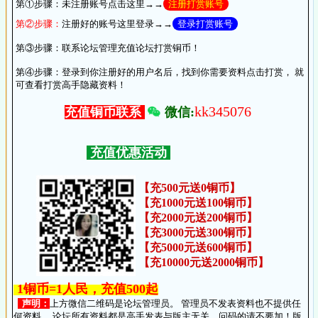
第①步骤：
未注册账号点击这里→→
注册打赏账号
第②步骤：
注册好的账号这里登录→→
登录打赏账号
第③步骤：
联系论坛管理充值论坛打赏铜币！
第④步骤：
登录到你注册好的用户名后，找到你需要资料点击打赏， 就
可查看打赏高手隐藏资料！
kk345076
微信:
充值铜币联系
充值优惠活动
【充500元送0铜币】
【充1000元送100铜币】
【充2000元送200铜币】
【充3000元送300铜币】
【充5000元送600铜币】
【充10000元送2000铜币】
1铜币=1人民，充值500起
声明：
上方微信二维码是论坛管理员。 管理员不发表资料也不提供任
何资料， 论坛所有资料都是高手发表与版主无关。问码的请不要加！版