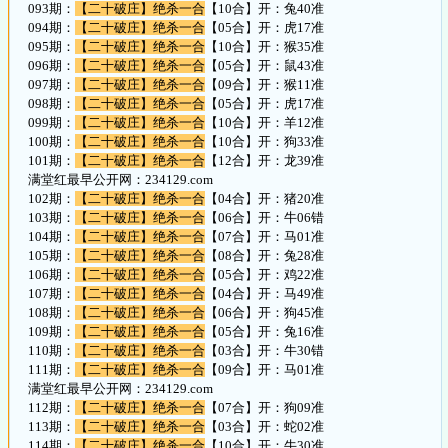
093期：
【二十破庄】
绝杀一合
【10合】开：兔40准
094期：
【二十破庄】
绝杀一合
【05合】开：虎17准
095期：
【二十破庄】
绝杀一合
【10合】开：猴35准
096期：
【二十破庄】
绝杀一合
【05合】开：鼠43准
097期：
【二十破庄】
绝杀一合
【09合】开：猴11准
098期：
【二十破庄】
绝杀一合
【05合】开：虎17准
099期：
【二十破庄】
绝杀一合
【10合】开：羊12准
100期：
【二十破庄】
绝杀一合
【10合】开：狗33准
101期：
【二十破庄】
绝杀一合
【12合】开：龙39准
满堂红最早公开网：234129.com
102期：
【二十破庄】
绝杀一合
【04合】开：猪20准
103期：
【二十破庄】
绝杀一合
【06合】开：牛06错
104期：
【二十破庄】
绝杀一合
【07合】开：马01准
105期：
【二十破庄】
绝杀一合
【08合】开：兔28准
106期：
【二十破庄】
绝杀一合
【05合】开：鸡22准
107期：
【二十破庄】
绝杀一合
【04合】开：马49准
108期：
【二十破庄】
绝杀一合
【06合】开：狗45准
109期：
【二十破庄】
绝杀一合
【05合】开：兔16准
110期：
【二十破庄】
绝杀一合
【03合】开：牛30错
111期：
【二十破庄】
绝杀一合
【09合】开：马01准
满堂红最早公开网：234129.com
112期：
【二十破庄】
绝杀一合
【07合】开：狗09准
113期：
【二十破庄】
绝杀一合
【03合】开：蛇02准
114期：
【二十破庄】
绝杀一合
【10合】开：牛30准