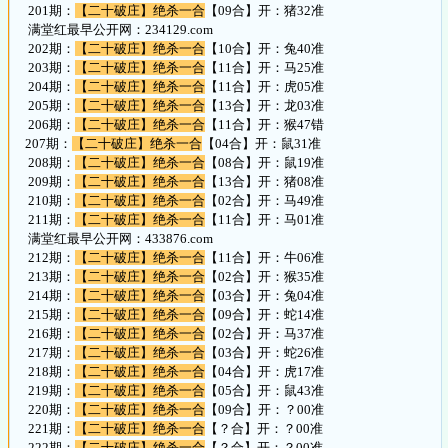
201期：
【二十破庄】
绝杀一合
【09合】开：猪32准
满堂红最早公开网：234129.com
202期：
【二十破庄】
绝杀一合
【10合】开：兔40准
203期：
【二十破庄】
绝杀一合
【11合】开：马25准
204期：
【二十破庄】
绝杀一合
【11合】开：虎05准
205期：
【二十破庄】
绝杀一合
【13合】开：龙03准
206期：
【二十破庄】
绝杀一合
【11合】开：猴47错
207期：
【二十破庄】
绝杀一合
【04合】开：鼠31准
208期：
【二十破庄】
绝杀一合
【08合】开：鼠19准
209期：
【二十破庄】
绝杀一合
【13合】开：猪08准
210期：
【二十破庄】
绝杀一合
【02合】开：马49准
211期：
【二十破庄】
绝杀一合
【11合】开：马01准
满堂红最早公开网：433876.com
212期：
【二十破庄】
绝杀一合
【11合】开：牛06准
213期：
【二十破庄】
绝杀一合
【02合】开：猴35准
214期：
【二十破庄】
绝杀一合
【03合】开：兔04准
215期：
【二十破庄】
绝杀一合
【09合】开：蛇14准
216期：
【二十破庄】
绝杀一合
【02合】开：马37准
217期：
【二十破庄】
绝杀一合
【03合】开：蛇26准
218期：
【二十破庄】
绝杀一合
【04合】开：虎17准
219期：
【二十破庄】
绝杀一合
【05合】开：鼠43准
220期：
【二十破庄】
绝杀一合
【09合】开：？00准
221期：
【二十破庄】
绝杀一合
【？合】开：？00准
222期：
【二十破庄】
绝杀一合
【？合】开：？00准