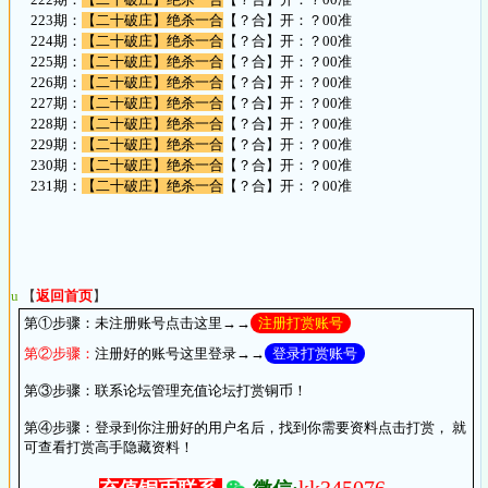
223期：
【二十破庄】
绝杀一合
【？合】开：？00准
224期：
【二十破庄】
绝杀一合
【？合】开：？00准
225期：
【二十破庄】
绝杀一合
【？合】开：？00准
226期：
【二十破庄】
绝杀一合
【？合】开：？00准
227期：
【二十破庄】
绝杀一合
【？合】开：？00准
228期：
【二十破庄】
绝杀一合
【？合】开：？00准
229期：
【二十破庄】
绝杀一合
【？合】开：？00准
230期：
【二十破庄】
绝杀一合
【？合】开：？00准
231期：
【二十破庄】
绝杀一合
【？合】开：？00准
u
【
返回首页
】
第①步骤：
未注册账号点击这里→→
注册打赏账号
第②步骤：
注册好的账号这里登录→→
登录打赏账号
第③步骤：
联系论坛管理充值论坛打赏铜币！
第④步骤：
登录到你注册好的用户名后，找到你需要资料点击打赏， 就
可查看打赏高手隐藏资料！