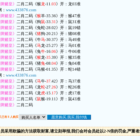
金牌赌皇》
二肖二码《猴
龙
-11.
03
》开：龙03准
网：
www.433876.com
金牌赌皇》
二肖二码《
猴
羊-35.36》开：猴47准
金牌赌皇》
二肖二码《狗
鼠
-33.
31
》开：鼠31准
金牌赌皇》
二肖二码《兔蛇-28.02》开：鼠19错
金牌赌皇》
二肖二码《
猪
狗-20.21》开：猪08准
金牌赌皇》
二肖二码《牛
马
-30.37》开：马49准
金牌赌皇》
二肖二码《
马
龙-25.27》开：马01准
金牌赌皇》
二肖二码《兔
牛
-16.
06
》开：牛06准
金牌赌皇》
二肖二码《
猴
龙-
35
.39》开：猴35准
金牌赌皇》
二肖二码《猪
兔
-08.
04
》开：兔04准
金牌赌皇》
二肖二码《马猴-01.35》开：蛇14错
网：
www.433876.com
金牌赌皇》
二肖二码《
马
牛-
37
.42》开：马37准
金牌赌皇》
二肖二码《龙
蛇
-27.
26
》开：蛇26准
金牌赌皇》
二肖二码《龙
虎
-15.
17
》开：虎17准
金牌赌皇》
二肖二码《
鼠
猴-19.11》开：鼠43准
金牌赌皇》
二肖二码
币,已有 8 人购买
员采用欺骗的方法获取财富,请立刻举报,我们会对会员处以2-N倍的罚金,严重者封