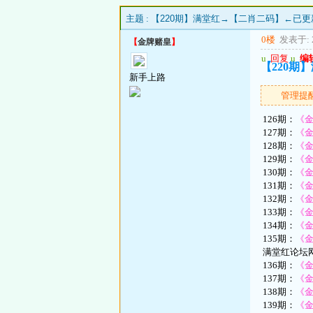
主题 :
【220期】满堂红→【二肖二码】←已更
0楼
发表于: 2
【
金牌赌皇
】
u
回复
u
编
【220期
新手上路
管理提
126期：
《
127期：
《
128期：
《
129期：
《
130期：
《
131期：
《
132期：
《
133期：
《
134期：
《
135期：
《
满堂红论坛
136期：
《
137期：
《
138期：
《
139期：
《