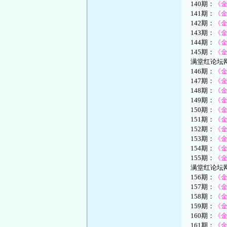
140期：
《
141期：
《
142期：
《
143期：
《
144期：
《
145期：
《
满堂红论坛
146期：
《
147期：
《
148期：
《
149期：
《
150期：
《
151期：
《
152期：
《
153期：
《
154期：
《
155期：
《
满堂红论坛
156期：
《
157期：
《
158期：
《
159期：
《
160期：
《
161期：
《