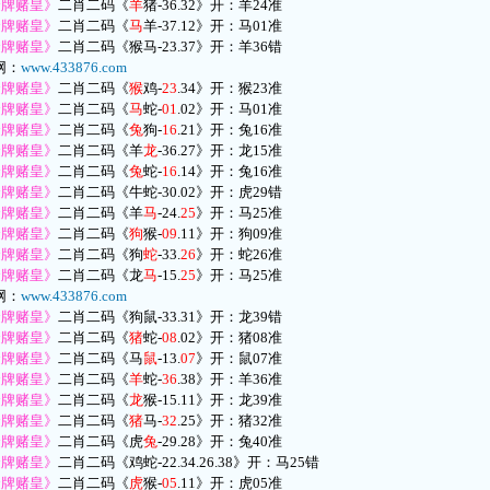
金牌赌皇》
二肖二码《
羊
猪-36.32》开：羊24准
金牌赌皇》
二肖二码《
马
羊-37.12》开：马01准
金牌赌皇》
二肖二码《猴马-23.37》开：羊36错
网：
www.433876.com
金牌赌皇》
二肖二码《
猴
鸡-
23
.34》开：猴23准
金牌赌皇》
二肖二码《
马
蛇-
01
.02》开：马01准
金牌赌皇》
二肖二码《
兔
狗-
16
.21》开：兔16准
金牌赌皇》
二肖二码《羊
龙
-36.27》开：龙15准
金牌赌皇》
二肖二码《
兔
蛇-
16
.14》开：兔16准
金牌赌皇》
二肖二码《牛蛇-30.02》开：虎29错
金牌赌皇》
二肖二码《羊
马
-24.
25
》开：马25准
金牌赌皇》
二肖二码《
狗
猴-
09
.11》开：狗09准
金牌赌皇》
二肖二码《狗
蛇
-33.
26
》开：蛇26准
金牌赌皇》
二肖二码《龙
马
-15.
25
》开：马25准
网：
www.433876.com
金牌赌皇》
二肖二码《狗鼠-33.31》开：龙39错
金牌赌皇》
二肖二码《
猪
蛇-
08
.02》开：猪08准
金牌赌皇》
二肖二码《马
鼠
-13.
07
》开：鼠07准
金牌赌皇》
二肖二码《
羊
蛇-
36
.38》开：羊36准
金牌赌皇》
二肖二码《
龙
猴-15.11》开：龙39准
金牌赌皇》
二肖二码《
猪
马-
32
.25》开：猪32准
金牌赌皇》
二肖二码《虎
兔
-29.28》开：兔40准
金牌赌皇》
二肖二码《鸡蛇-22.34.26.38》开：马25错
金牌赌皇》
二肖二码《
虎
猴-
05
.11》开：虎05准