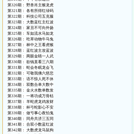
第320期： 野兽肖主猴龙虎
第321期： 各有所得红绿码
第322期： 科技公司五克服
第323期： 大数蓝红主红波
第324期： 家丑不可向外扬
第325期： 车如流水马如龙
第326期： 吃草动物牛马兔
第327期： 林中之王看虎猴
第328期： 蓝红波主攻蓝波
第329期： 两眼金睛一人武
第330期： 欲钱直看三六期
第331期： 蛇会冬眠龙会飞
第332期： 可敬我佛六慈悲
第333期： 语不惊人死不休
第334期： 双数合单大数中
第335期： 金火水数单数发
第336期： 一将功成万骨枯
第337期： 羊蛇虎龙鸡发财
第338期： 杯弓蛇影心不安
第339期： 做亏事心夜怕鬼
第340期： 同舟共济三五同
第341期： 合双小数蓝红波
第342期： 大数虎龙马鼠狗