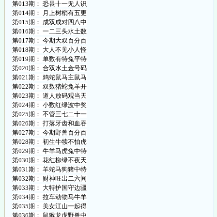
第013期： 恐畏十一无人识
第014期： 月上树梢有五更
第015期： 成双成对四八中
第016期： 一二三头水土数
第017期： 今期大双百分百
第018期： 大人不见小人怪
第019期： 单数有特兔平特
第020期： 合双水土金号码
第021期： 鸡蛇鼠马主鼠马
第022期： 双数猪蛇兔羊开
第023期： 道人放码观当天
第024期： 小数红绿波中奖
第025期： 不管三七二十一
第026期： 打落牙齿和血吞
第027期： 今期野兽百分百
第028期： 初生牛犊不怕虎
第029期： 牛羊马虎兔中特
第030期： 花红柳绿不夜天
第031期： 羊蛇马狗猪中特
第032期： 财神旺出二六间
第033期： 大特护国守边疆
第034期： 拉车动物马牛羊
第035期： 美女江山一起得
第036期： 鼠猴龙虎野兽中