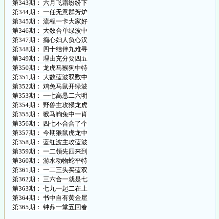
第343期： 六月飞霜纷纷下
第344期： 一任无意群芳炉
第345期： 流程一卡大家好
第346期： 大数合单绿波中
第347期： 痴心妇人负心汉
第348期： 四十结伴九难寻
第349期： 理由充分要四五
第350期： 龙虎马猴狗中特
第351期： 大数蓝波双数中
第352期： 鸡兔马鼠开绿波
第353期： 一七高悬二六明
第354期： 野兽主攻猴龙虎
第355期： 猴马狗兔中一肖
第356期： 四七不合合了个
第357期： 今期猴鼠虎龙中
第358期： 蓝红波主攻蓝波
第359期： 一二领先四来到
第360期： 游水动物蛇平特
第361期： 一二三头买蓝双
第362期： 三六合一就是七
第363期： 七九一起二在上
第364期： 书中自有黄金屋
第365期： 钟鼎一堂五回春