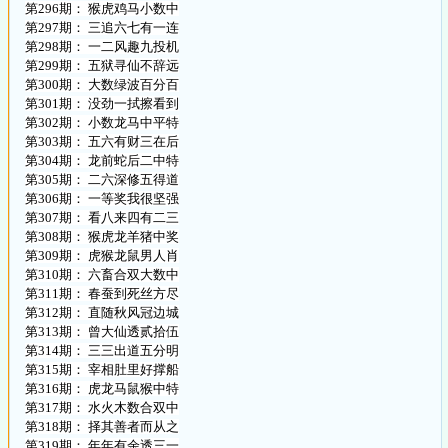
第296期： 猴虎鸡马小数中
第297期： 三追六七有一连
第298期： 一二风趣九投机
第299期： 五狱寻仙不辞远
第300期： 大数绿波百分百
第301期： 没劲一拭擦看到
第302期： 小数龙马中平特
第303期： 五六有财三在后
第304期： 龙前蛇后二中特
第305期： 二六深修五得道
第306期： 一等奖我很坚强
第307期： 看八来四有二三
第308期： 猴虎龙羊猪中奖
第309期： 虎猴龙鼠男人肖
第310期： 六畜合双大数中
第311期： 春蚕到死丝方尽
第312期： 直随秋风冠边城
第313期： 曾大仙透贰拾伍
第314期： 三三出道五分明
第315期： 宰相肚里好撑船
第316期： 虎龙马鼠猴中特
第317期： 水火木数合双中
第318期： 择其善者而从之
第319期： 年年有余透三一