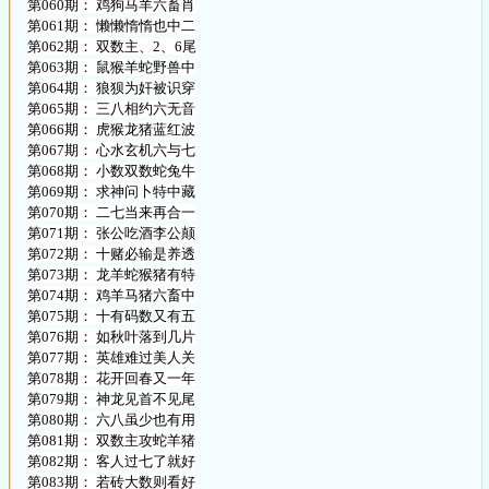
第060期： 鸡狗马羊六畜肖
第061期： 懒懒惰惰也中二
第062期： 双数主、2、6尾
第063期： 鼠猴羊蛇野兽中
第064期： 狼狈为奸被识穿
第065期： 三八相约六无音
第066期： 虎猴龙猪蓝红波
第067期： 心水玄机六与七
第068期： 小数双数蛇兔牛
第069期： 求神问卜特中藏
第070期： 二七当来再合一
第071期： 张公吃酒李公颠
第072期： 十赌必输是养透
第073期： 龙羊蛇猴猪有特
第074期： 鸡羊马猪六畜中
第075期： 十有码数又有五
第076期： 如秋叶落到几片
第077期： 英雄难过美人关
第078期： 花开回春又一年
第079期： 神龙见首不见尾
第080期： 六八虽少也有用
第081期： 双数主攻蛇羊猪
第082期： 客人过七了就好
第083期： 若砖大数则看好