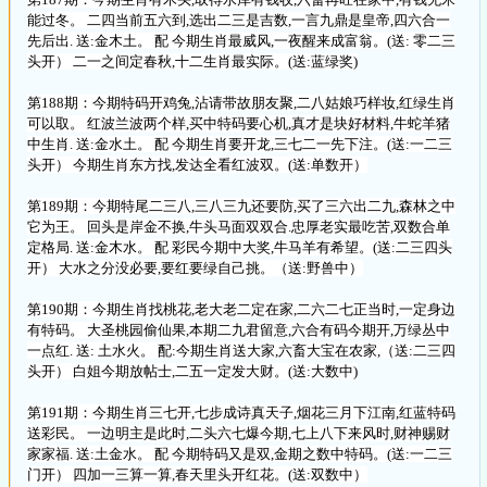
能过冬。 二四当前五六到,选出二三是吉数,一言九鼎是皇帝,四六合一
先后出. 送:金木土。 配 今期生肖最威风,一夜醒来成富翁。(送: 零二三
头开） 二一之间定春秋,十二生肖最实际。(送:蓝绿奖)
第188期：今期特码开鸡兔,沾请带故朋友聚,二八姑娘巧样妆,红绿生肖
可以取。 红波兰波两个样,买中特码要心机,真才是块好材料,牛蛇羊猪
中生肖. 送:金水土。 配 今期生肖要开龙,三七二一先下注。(送:一二三
头开） 今期生肖东方找,发达全看红波双。(送:单数开）
第189期：今期特尾二三八,三八三九还要防,买了三六出二九,森林之中
它为王。 回头是岸金不换,牛头马面双双合.忠厚老实最吃苦,双数合单
定格局. 送:金木水。 配 彩民今期中大奖,牛马羊有希望。(送:二三四头
开） 大水之分没必要,要红要绿自己挑。（送:野兽中）
第190期：今期生肖找桃花,老大老二定在家,二六二七正当时,一定身边
有特码。 大圣桃园偷仙果,本期二九君留意,六合有码今期开,万绿丛中
一点红. 送: 土水火。 配:今期生肖送大家,六畜大宝在农家,（送:二三四
头开） 白姐今期放帖士,二五一定发大财。(送:大数中)
第191期：今期生肖三七开,七步成诗真天子,烟花三月下江南,红蓝特码
送彩民。 一边明主是此时,二头六七爆今期,七上八下来风时,财神赐财
家家福. 送:土金水。 配 今期特码又是双,金期之数中特码。(送:一二三
门开） 四加一三算一算,春天里头开红花。(送:双数中）