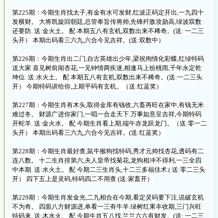
第225期：今期生肖找太子,有金有水可发财,红波正码定开出,一九四十
发横财。 大将凯旋回朝廷,总管奉旨传将帅,先锋歼敌攻勋高,绿波双数
还要防. 送:金火土。 配 本期五八有玄机,双数出来不稀奇。(送: 一二三
头开） 本期出码看三六九,六合今见吉祥。(送:双数中）
第226期：今期生肖出二门,自古英雄出少年,梁祝徇情化彩蝶,红绿特码
送大家 喜见树前闹杏花,一见钟情两疾迷,相逢马上纷桃雨,千年永定乾
坤位. 送:水火土。 配 本期五八有玄机,双数出来不稀奇。(送:一二三头
开） 今期特码讲给你,上期平码有玄机。（送:红蓝奖）
第227期：今期生肖有木头,取得金库有钱收,六畜再旺在家中,有钱无米
难过冬。 财源广进你家门,一唱一合走天下.万事如意呈吉祥,今期特码
开蛇羊. 送:金火水。 配 今期生肖看上期,端午赤龙跃龙门。（送:零一二
头开） 本期出码看三六九,六合今见吉祥。(送:红蓝奖）
第228期：今期生肖最好查,鼠牛猴狗找特码,秀才元帅找杏花,透码有二
连八数。 十二生肖排第六,夫人皇帝找菊花,龙狗相冲不得利,一三全四
中本期. 送:水火土。 配 今期二三生肖头,十二三多福佳术.( 送:零二三头
开） 四下五上是灵码,特码四二不用查 (送:家畜开）
第229期：今期生肖发金光,二九相合在今期,看定灵码要下注,说破玄机
不为奇。 四面八方财源进,单看一三有牛羊.绿树红果丰收期,三门兴旺
特码来. 送:木水火。 配 今期生肖五八找,兰兰六六有财发。(送: 一二三