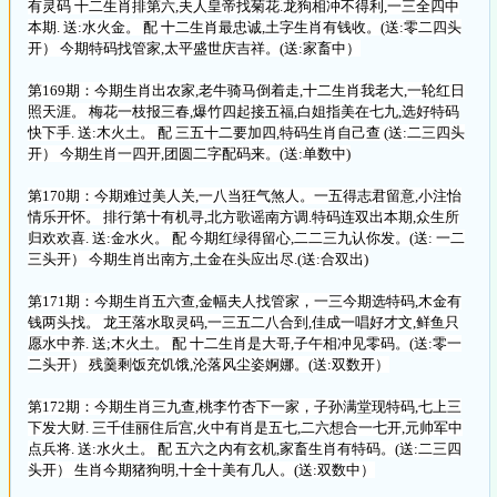
有灵码 十二生肖排第六,夫人皇帝找菊花.龙狗相冲不得利,一三全四中
本期. 送:水火金。 配 十二生肖最忠诚,土字生肖有钱收。(送:零二四头
开） 今期特码找管家,太平盛世庆吉祥。(送:家畜中）
第169期：今期生肖出农家,老牛骑马倒着走,十二生肖我老大,一轮红日
照天涯。 梅花一枝报三春,爆竹四起接五福,白姐指美在七九,选好特码
快下手. 送:木火土。 配 三五十二要加四,特码生肖自己查 (送:二三四头
开） 今期生肖一四开,团圆二字配码来。(送:单数中)
第170期：今期难过美人关,一八当狂气煞人。一五得志君留意,小注怡
情乐开怀。 排行第十有机寻,北方歌谣南方调.特码连双出本期,众生所
归欢欢喜. 送:金水火。 配 今期红绿得留心,二二三九认你发。(送: 一二
三头开） 今期生肖出南方,土金在头应出尽.(送:合双出)
第171期：今期生肖五六查,金幅夫人找管家，一三今期选特码,木金有
钱两头找。 龙王落水取灵码,一三五二八合到,佳成一唱好才文,鲜鱼只
愿水中养. 送;木火土。 配 十二生肖是大哥,子午相冲见零码。(送:零一
二头开） 残羹剩饭充饥饿,沦落风尘姿婀娜。(送:双数开）
第172期：今期生肖三九查,桃李竹杏下一家，子孙满堂现特码,七上三
下发大财. 三千佳丽住后宫,火中有肖是五七,二六想合一七开,元帅军中
点兵将. 送:水火土。 配 五六之内有玄机,家畜生肖有特码。(送:二三四
头开） 生肖今期猪狗明,十全十美有几人。(送:双数中）