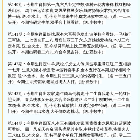
第140期：今期生肖排第一,九宫八卦定中数,铁树开花古来稀,桃红柳绿
映山河。 鸡年来运皆欢喜,龙凤呈祥民安乐,钱财扬禄兴君招,六合情深
博一码. 送:金水土。 配 今期兰绿来中特,虎龙马猴中本期。(送: 一二三
头开） 今期特码定牛羊,双手合十莫看错。(送:小数中）
第141期：今期生肖最好找,家有六畜帮你发,红波单数今看好,一马独行
三军随。 二七倒合开二八,后宫佳丽三干六,东宫娘娘爱桃前,本期三六
定有尾. 送:金火土。 配 今期灵码地上找,三番五次鼠猪中。(送: 零二三
头开） 本期出码看二六九,六合今见吉祥。(送:双数中）
第142期：今期生肖定牛羊,武松打虎世人传,风波亭里满江红,二五相加
一七开. 生意兴隆才禄进,乾坤运转喜事多,金木五行在本期,红绿相同个
数定. 送:木金水。 配:今期生肖三三加,人怕出名猪怕壮, （送:一三五门
开） 今期生肖找管家,老鼠过街人人打。(送:双数中）
第143期：今期生肖出农家,老牛骑马倒着走,十二生肖我老大,一轮红日
照天涯。 春风桃李又开花,六合出码指财路.金牛出门财时来,十二生肖
本领强. 送:金木水。 配 今期权威放帖士,红波定会中特码。(送:二三四
门开） 今期生肖出水边,大圣偷吃边桃花。(送:小数中）
第144期：今期生肖四五八,有三有四能发家,富贵得来龙凤配,红蓝两波
可看好。 四十风光庆有余,猴头虎尾其中取,中秋佳节桂花香,将相夫人
三八妇. 送:木火金。 配 特码是小单数开,性顽贪耍毛猴子。(送: 零二三