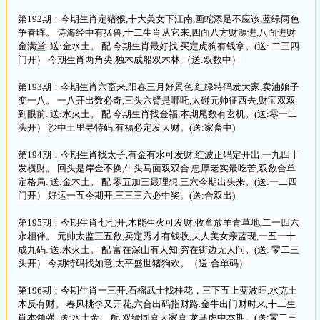
第192期：今期生肖定猪猴,十大美女下江南,画蛇添足不应该,蓝绿两色
争春晖。 诗海经中有猛兽,十二生肖从它来,四面八方财源进,八面进财
金满堂. 送:金水土。 配 今期生肖最好找,买定虎狗有钱拿。(送: 二三四
门开） 今期生肖两角尖,独木成船双木林,（送:双数中）
第193期：今期生肖六畜来,阳春三月好景色,红绿特码发大家,卖油娘子
变一八。 一八开出数必奇,三头六臂是哪吒,太碰元帅征西去,财宝双双
到眼前. 送:水火土。 配 今期生肖找金福,本期尾数有玄机。(送:零一二
头开） 沙中土里寻特码,有福必定发大财。(送:家畜中)
第194期：今期生肖找太子,有金有水可发财,红波正码定开出,一九四十
发横财。 回头是岸金不换,牛头马面双双合.忠厚老实最吃苦,双数合单
定格局. 送:金木土。 配 零五加三最理想,三六今期出头来。(送:一二四
门开） 好运一五今期开,三三三六必中奖。(送:合双出)
第195期：今期生肖七七开,木能生火可发财,牧童放羊青草地,二一四六
永相伴。 元帅太监三五数,卖定秀才有钱收,夫人美女亲蓝现,一五一十
成九码. 送:水火土。 配 富在深山有人知,穷在街边无人问。(送: 零二三
头开） 今期特码找如意,太平盛世猪狗欢。（送:合单码）
第196期：今期生肖一三开,石榴武士找桂花，三下五上蓝波旺,水克土
木反有财。 春风桃李又开花,六合出码指财路.金牛出门财时来,十二生
肖本领强. 送:水土金。 配 双绿同喜大家喜,龙马虎中本期。(送:零二三