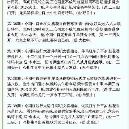
出污泥。 骂虎打鼠蛇在笑,三心两意不成气,红蓝相同不定期,赚多赚少
看今期. 送:水火土。 配:今期生肖带红花,牧童骑牛勒苦读,（送:二三四
门开） 龙凤呈祥得生肖,土中生肖寻特码。(送:野兽中)
第136期：今期生肖金在头,梅花香自苦寒来,青山绿水好风光,六六大顺
出特码。 骂狗打鸡猪在笑,三心两意不成气,红绿相同不定期,赚多赚少
看今期. 送:木水火。 配 今期生肖定开单,牛羊猪兔中奖。(送:一三四头
开） 六九之尾不可少,要红要绿自己挑。(送:大数中）
第137期：今期绿波行大运,牛郎织女喜相会。牛马狂午升平岁,桂花香
来是佳人。 十二生肖中一个,开过一门又一门,六合中间问缘分,时来运
转码中游. 送:木水土。 配 今期生肖出冷门,八戒月宫戏嫦娥。(送:一三
四头开） 今期生肖中间开,取七拿八大发财。(送:合单中）
第138期：今期生肖最好查,羊兔马虎找特码,秀才元帅找杏花,透码有一
连八数。 金牛出门迎才神,猴蛇共午看今期.荣华富贵今中事,本期开出
如意码. 送:金水火。 配 绿波今期有特码,请彩民放心下注。(送:零二四
头开） 今期生肖出龙门,一声令下三军随。(送:单数中）
第139期：今期红波行大运,牛郎织女喜相会。蛇鼠狂午升平岁,桂花香
来是佳人。 看好特码你有缘,金银财宝随手来,金旺木死伤五行,六合有
码可中奖. 送:金水火。 配 今期生肖是才人,家家户户要靠它。(送:一二
三头开） 今期生肖出英雄,状元武士带红花, （送:家畜出）