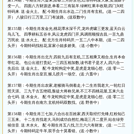
第154期：今期生肖六畜来,阳春三月好景色,红绿特码发大家,卖油娘子
变一八。 四面八方财源进,单看二三有鼠羊.绿树红果丰收期,四门兴旺
特码来. 送:金火土。 配 今期生肖出水边,二门生肖有玄机。(送:一二四
开） 八骏日行三万里,三门有波路。(送双数中)
第155期：今期生肖发金光,桃花潭水深千尺,龙吟虎啸三更发,蓝天白云
鸟儿飞。 四季耕耘五谷丰,风云龙虎四门开,风调雨顺报吉昌,一言九鼎
万民欢. 送:水火土。 配 北方生肖特码开,一五二八中本期。(送:一二四
头开） 今期特码找桂花,富家小姐多娇美, （送:小数中）
第156期：今期生肖出北方,四前九后有玄机,三五相乘又相合,生肖本命
带红花。 包公出巡打贵妃,一三四五相加数,读书君子是才人,四六合一
先后出. 送:金火土。 配 牛龙蛇狗定中奖,是虎是龙细心想。(送:零一二
头开） 今期生肖出皇宫,猴儿捞月一场空。(送:六畜中）
第157期：今期生肖出农家,老猴骑马倒着走,十二生肖我老大,一轮红日
照天涯。 三九千古五绝唱,叛徒大将称兄弟,不三不四桃花屋,五来六去
合七码. 送:木金火。 配 牛龙蛇狗定中奖,是虎是龙细心想。(送:零二三
头开） 今期生肖在南方,玄机特码双数找。(送:野兽中）
第158期：今期生肖三七加,六合出在百姓家,西天取经打先锋,红粉知己
三五来。 十二生肖找老大,马到成功自然红,梅花三月二度开,站在绿旁
候佳音. 送:木水火。 配 今期生肖五八找,兰兰六六有财发。(送: 一二三
头开） 今期特码定牛羊,双手合十莫看错。(送:小数中）