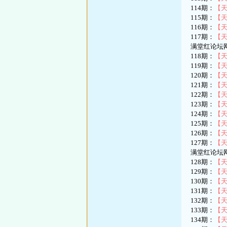
114期：
【
115期：
【
116期：
【
117期：
【
满堂红论坛网：
118期：
【
119期：
【
120期：
【
121期：
【
122期：
【
123期：
【
124期：
【
125期：
【
126期：
【
127期：
【
满堂红论坛网：
128期：
【
129期：
【
130期：
【
131期：
【
132期：
【
133期：
【
134期：
【