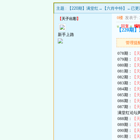
主题 :
【220期】满堂红→【六肖中特】←已更
0楼
发表于: 2
【
天子出彩
】
u
回复
u
编
【220期
新手上路
管理提
078期：
【
079期：
【
080期：
【
081期：
【
082期：
【
083期：
【
084期：
【
085期：
【
086期：
【
087期：
【
满堂红论坛网：
088期：
【
089期：
【
090期：
【
091期：
【