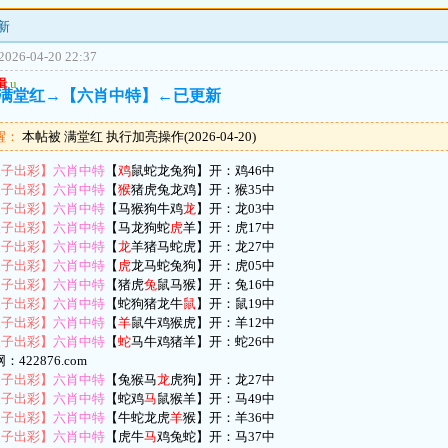
新
026-04-20 22:37
辑
u
】满堂红→【六肖中特】←已更新
醒：
本帖被 满堂红 执行加亮操作(2026-04-20)
天子出彩】
六肖中特
【
鸡
鼠蛇龙兔狗】开：鸡46中
天子出彩】
六肖中特
【
猴
猪虎兔龙鸡】开：猴35中
天子出彩】
六肖中特
【马猴狗牛鸡
龙
】开：龙03中
天子出彩】
六肖中特
【马龙狗蛇
虎
羊】开：虎17中
天子出彩】
六肖中特
【
龙
羊猪马蛇虎】开：龙27中
天子出彩】
六肖中特
【
虎
龙马蛇兔狗】开：虎05中
天子出彩】
六肖中特
【猪虎
兔
鼠马猴】开：兔16中
天子出彩】
六肖中特
【蛇狗猪龙牛
鼠
】开：鼠19中
天子出彩】
六肖中特
【
羊
鼠牛鸡猴虎】开：羊12中
天子出彩】
六肖中特
【
蛇
马牛鸡猪羊】开：蛇26中
422876.com
天子出彩】
六肖中特
【兔猴马
龙
虎狗】开：龙27中
天子出彩】
六肖中特
【蛇鸡
马
鼠猴羊】开：马49中
天子出彩】
六肖中特
【牛蛇龙虎
羊
猴】开：羊36中
天子出彩】
六肖中特
【虎牛
马
鸡兔蛇】开：马37中