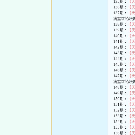
135期：
【
136期：
【
137期：
【
满堂红论坛网：
138期：
【
139期：
【
140期：
【
141期：
【
142期：
【
143期：
【
144期：
【
145期：
【
146期：
【
147期：
【
满堂红论坛网：
148期：
【
149期：
【
150期：
【
151期：
【
152期：
【
153期：
【
154期：
【
155期：
【
156期：
【