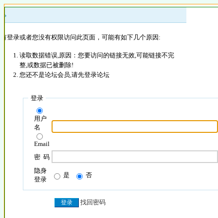
 »
没有登录或者您没有权限访问此页面，可能有如下几个原因:
读取数据错误,原因：您要访问的链接无效,可能链接不完
整,或数据已被删除!
您还不是论坛会员,请先登录论坛
登录
用户
名
Email
密 码
隐身
是
否
登录
找回密码