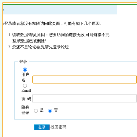
 »
没有登录或者您没有权限访问此页面，可能有如下几个原因:
读取数据错误,原因：您要访问的链接无效,可能链接不完
整,或数据已被删除!
您还不是论坛会员,请先登录论坛
登录
用户
名
Email
密 码
隐身
是
否
登录
找回密码