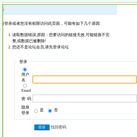
 »
没有登录或者您没有权限访问此页面，可能有如下几个原因:
读取数据错误,原因：您要访问的链接无效,可能链接不完
整,或数据已被删除!
您还不是论坛会员,请先登录论坛
登录
用户
名
Email
密 码
隐身
是
否
登录
找回密码