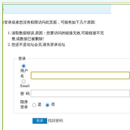
 »
没有登录或者您没有权限访问此页面，可能有如下几个原因:
读取数据错误,原因：您要访问的链接无效,可能链接不完
整,或数据已被删除!
您还不是论坛会员,请先登录论坛
登录
用户
名
Email
密 码
隐身
是
否
登录
找回密码