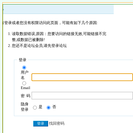
 »
没有登录或者您没有权限访问此页面，可能有如下几个原因:
读取数据错误,原因：您要访问的链接无效,可能链接不完
整,或数据已被删除!
您还不是论坛会员,请先登录论坛
登录
用户
名
Email
密 码
隐身
是
否
登录
找回密码