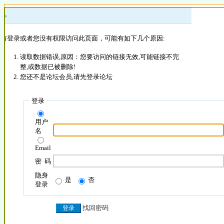
 »
没有登录或者您没有权限访问此页面，可能有如下几个原因:
读取数据错误,原因：您要访问的链接无效,可能链接不完
整,或数据已被删除!
您还不是论坛会员,请先登录论坛
登录
用户
名
Email
密 码
隐身
是
否
登录
找回密码