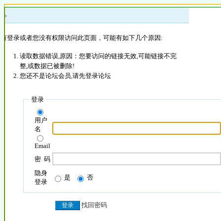
 »
没有登录或者您没有权限访问此页面，可能有如下几个原因:
读取数据错误,原因：您要访问的链接无效,可能链接不完
整,或数据已被删除!
您还不是论坛会员,请先登录论坛
登录
用户
名
Email
密 码
隐身
是
否
登录
找回密码