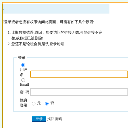
 »
没有登录或者您没有权限访问此页面，可能有如下几个原因:
读取数据错误,原因：您要访问的链接无效,可能链接不完
整,或数据已被删除!
您还不是论坛会员,请先登录论坛
登录
用户
名
Email
密 码
隐身
是
否
登录
找回密码